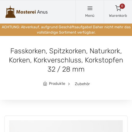
0
Menü
Warenkorb
ACHTUNG: Abverkauf, aufgrund Geschäftsaufgabe! Daher nicht mehr das
vollständige Sortiment verfügbar.
Fasskorken, Spitzkorken, Naturkork,
Korken, Korkverschluss, Korkstopfen
32 / 28 mm
Produkte
Zubehör