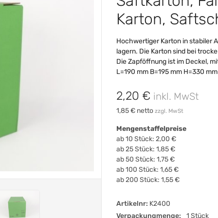
Saftkarton, Fa
Karton, Saftsc
Hochwertiger Karton in stabiler 
lagern. Die Karton sind bei tro
Die Zapföffnung ist im Deckel, 
L=190 mm B=195 mm H=330 mm L
2,20 €
inkl. MwSt
1,85 € netto
zzgl. MwSt
Mengenstaffelpreise
ab 10 Stück: 2,00 €
ab 25 Stück: 1,85 €
ab 50 Stück: 1,75 €
ab 100 Stück: 1,65 €
ab 200 Stück: 1,55 €
Artikelnr:
K2400
Verpackungmenge:
1 Stück