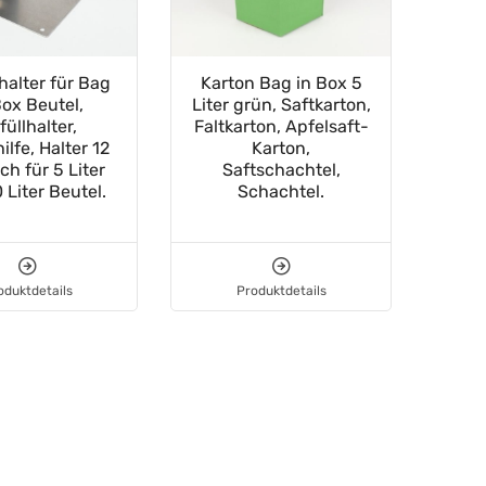
halter für Bag
Karton Bag in Box 5
Kart
Box Beutel,
Liter grün, Saftkarton,
füllhalter,
Faltkarton, Apfelsaft-
ilfe, Halter 12
Karton,
Falt
h für 5 Liter
Saftschachtel,
 Liter Beutel.
Schachtel.
S
oduktdetails
Produktdetails